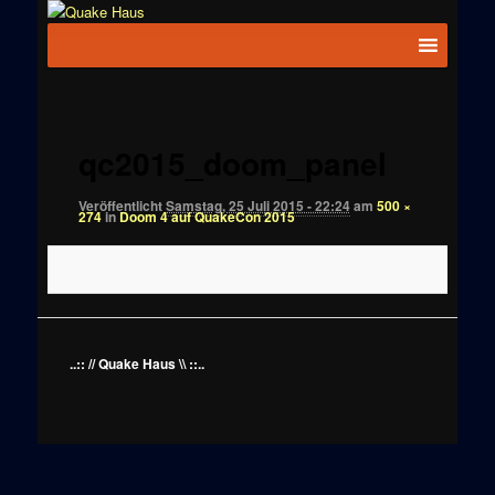
Zum
News zu
Inhalt
Hauptmenü
Quake
Quake,
wechseln
Doom, FPS,
Haus
Arcade
Bilder-
Navigation
qc2015_doom_panel
Veröffentlicht
Samstag, 25 Juli 2015 - 22:24
am
500 ×
274
in
Doom 4 auf QuakeCon 2015
..:: // Quake Haus \\ ::..