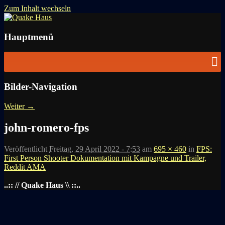
Zum Inhalt wechseln
News zu Quake, Doom, FPS, Arcade
Quake Haus
Hauptmenü
Bilder-Navigation
Weiter →
john-romero-fps
Veröffentlicht
Freitag, 29 April 2022 - 7:53
am
695 × 460
in
FPS:
First Person Shooter Dokumentation mit Kampagne und Trailer,
Reddit AMA
..:: // Quake Haus \\ ::..