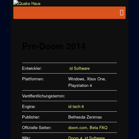
Zum
News zu
Inhalt
Hauptmenü
Quake
Quake,
wechseln
Doom, FPS,
Haus
Arcade
Pre-Doom 2014
Entwickler:
id Software
Plattformen:
Windows, Xbox One,
Playstation 4
Veröffentlichungstermin:
Engine:
id tech 6
Publisher:
Bethesda Zenimax
Offizielle Seiten:
doom.com
,
Beta FAQ
Wiki:
Doom 4
,
id Software