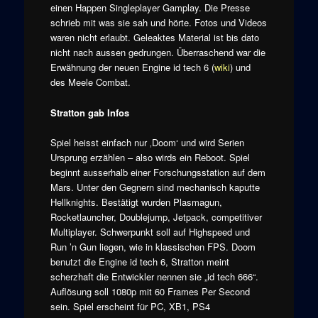
einen Happen Singleplayer Gamplay. Die Presse
schrieb mit was sie sah und hörte. Fotos und Videos
waren nicht erlaubt. Geleaktes Material ist bis dato
nicht nach aussen gedrungen. Überraschend war die
Erwähnung der neuen Engine id tech 6 (
wiki
) und
des Meele Combat.
Stratton gab Infos
Spiel heisst einfach nur ‚Doom‘ und wird Serien
Ursprung erzählen – also wirds ein Reboot. Spiel
beginnt ausserhalb einer Forschungsstation auf dem
Mars. Unter den Gegnern sind mechanisch kaputte
Hellknights. Bestätigt wurden Plasmagun,
Rocketlauncher, Doublejump, Jetpack, competitiver
Multiplayer. Schwerpunkt soll auf Highspeed und
Run ’n Gun liegen, wie in klassischen FPS. Doom
benutzt die Engine id tech 6, Stratton meint
scherzhaft die Entwickler nennen sie „id tech 666“.
Auflösung soll 1080p mit 60 Frames Per Second
sein. Spiel erscheint für PC, XB1, PS4