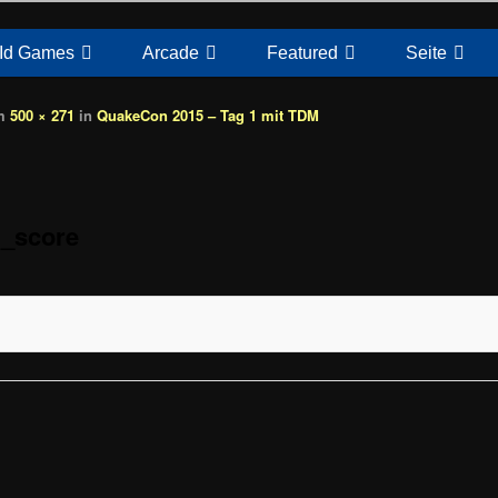
Id Games
Arcade
Featured
Seite
m
500 × 271
in
QuakeCon 2015 – Tag 1 mit TDM
_score