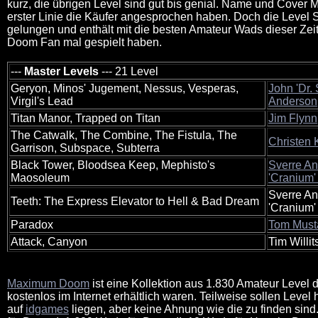
kurz, die übrigen Level sind gut bis genial. Name und Cover Mo
erster Linie die Käufer angesprochen haben. Doch die Level 
gelungen und enthält mit die besten Amateur Wads dieser Zeit.
Doom Fan mal gespielt haben.
---
Master Levels
--- 21 Level
Geryon, Minos' Jugement, Nessus, Vesperas,
John 'Dr. 
Virgil's Lead
Anderson
Titan Manor, Trapped on Titan
Jim Flynn
The Catwalk, The Combine, The Fistula, The
Christen 
Garrison, Subspace, Subterra
Black Tower, Bloodsea Keep, Mephisto's
Sverre An
Maosoleum
'Cranium
Sverre An
Teeth: The Express Elevator to Hell & Bad Dream
'Cranium
Paradox
Tom Must
Attack, Canyon
Tim Willit
Maximum Doom
ist eine Kollektion aus 1.830 Amateur Level 
kostenlos im Internet erhältlich waren. Teilweise sollen Level
auf
idgames
liegen, aber keine Ahnung wie die zu finden sin