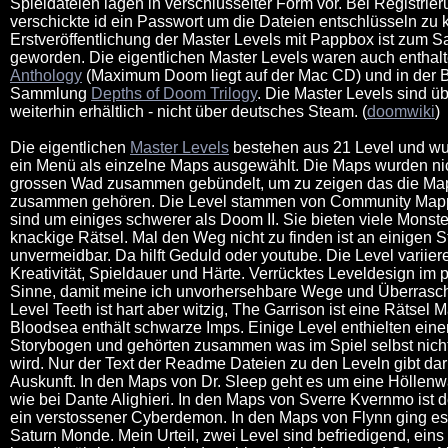
Spieldateien lagen in verschlüsselter Form vor. Bei Registrie
verschickte id ein Passwort um die Dateien entschlüsseln zu 
Erstveröffentlichung der Master Levels mit Pappbox ist zum 
geworden. Die eigentlichen Master Levels waren auch enthalt
Anthology
(Maximum Doom liegt auf der Mac CD) und in der 
Sammlung
Depths of Doom Trilogy
. Die Master Levels sind ü
weiterhin erhältlich - nicht über deutsches Steam. (
doomwiki
)
Die eigentlichen
Master Levels
bestehen aus 21 Level und wu
ein Menü als einzelne Maps ausgewählt. Die Maps wurden nic
grossen Wad zusammen gebündelt, um zu zeigen das die Map
zusammen gehören. Die Level stammen von Community Map
sind um einiges schwerer als Doom II. Sie bieten viele Monst
knackige Rätsel. Mal den Weg nicht zu finden ist an einigen S
unvermeidbar. Da hilft Geduld oder youtube. Die Level variiere
Kreativität, Spieldauer und Härte. Verrücktes Leveldesign im p
Sinne, damit meine ich unvorhersehbare Wege und Überrasc
Level Teeth ist hart aber witzig, The Garrison ist eine Rätsel 
Bloodsea enthält schwarze Imps. Einige Level enthielten ein
Storybogen und gehörten zusammen was im Spiel selbst nicht
wird. Nur der Text der Readme Dateien zu den Leveln gibt da
Auskunft. In den Maps von Dr. Sleep geht es um eine Höllen
wie bei Dante Alighieri. In den Maps von Sverre Kvernmo ist d
ein verstossener Cyberdemon. In den Maps von Flynn ging es
Saturn Monde. Mein Urteil, zwei Level sind befriedigend, ein