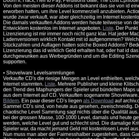
Doom II, Hacx, Hell to Pay, Perditions Gate, The Lost Episod
Von den meisten dieser Addons ist bekannt das sie von id ein
erworben hatten, um ihre Level kommerziell anzubieten. Actio
wurde zwar verkauft, war aber gleichzeitig im Internet kostenl
Die damals verkauften Addons werden heute teilweise von d
Entwicklern kostenlos im Internet angeboten.
Liste
. Der Punkt 
Lizenzierung ist mir immer noch nicht ganz klar. Hat jeder Ma
Ladenversionen wirklich Kontakt mit id aufgenommen? Welc
Stückzahlen und Auflagen hatten solche Boxed Addons? Bed
Lizenzierung das id wirklich Geld erhalten hat, oder hat id das
durchgewunken aus Werbegründen und um die Editing Szen
supporten.
• Shovelware Levelsammlungen
Verkaufte CD's die riesige Mengen an Level enthielten, welc
Internet stammten.
Liste
. Mehrere Publisher und kleine Klitsc
den Trend des Maphungers der Spieler und bündelten Maps 
aus dem Internet auf CD. Verkauften sogenannte Shovelware
Bildern
. Ein paar dieser CD's liegen
als Download
auf archiv.o
Sammel CD's sind, von heute aus gesehen, zweischneidig. De
chaotische Level Sammlung sagt nichts über die Qualität aus.
bei der grossen Masse, 100-1000 Level, damals und heute g
werden, welche Level gut und schlecht sind. Die damalige Krit
Spieler war, da macht jemand Geld mit kostenlosen Level aus
Nun muss man aber der Fairnesshalber zugestehen, dass Ga