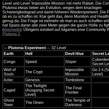
Level und Level 'Impossible Mission' mit mehr Rätsel. Die C
Plutonia etwas lieber als Evilution, wegen dem knackigen
Schwierigkeitsgrad und damit höheren Wiederspielwert. Die Fr
ob es zu schaffen ist. Klar geht das, denn Munition und Health
genug da. Die Frage ist vielmehr ob man es auch schaffen will
hat Spass daran alle zwei Meter gegen die ganze Hölle zu fig
(
doomwiki
). Übrigens existiert auf /idgames eine Communit
Plutonia 2
.
---
Plutonia Experiment
--- 32 Level
Earth
Hell
Devil Hive
Secret L
Cyberden 
Congo
Speed
Slayer
Secret Le
Well of
Impossible
Go 2 it (
The Crypt
Souls
Mission
Level)
Aztec
Genesis
Tombstone
The Twilight
The Final
Caged
(Ausgang Secret
Frontier
Level)
Ghost
The Temple of
The Omen
Town
Darkness