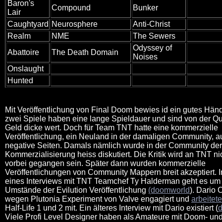
Baron's
Compound
Bunker
Lair
Caughtyard
Neurosphere
Anti-Christ
Realm
NME
The Sewers
Odyssey of
Abattoire
The Death Domain
Noises
Onslaught
Hunted
Mit Veröffentlichung von Final Doom bewies id ein gutes Hän
zwei Spiele haben eine lange Spieldauer und sind von der Qual
Geld dicke wert. Doch für Team TNT hatte eine kommerzielle
Veröffentlichung, ein Neuland in der damaligen Community, a
negative Seiten. Damals nämlich wurde in der Community der 
Kommerzialisierung heiss diskutiert. Die Kritik wird an TNT ni
vorbei gegangen sein. Später dann wurden kommerzielle
Veröffentlichungen von Community Mappern breit akzeptiert. I
eines Interviews mit TNT Teamchef Ty Halderman geht es um
Umstände der Evilution Veröffentlichung
(doomworld
). Dario 
wegen Plutonia Experiment von Valve engagiert und
arbeitete
Half-Life 1 und 2 mit. Ein älteres Interview mit Dario existiert (
Viele Profi Level Designer haben als Amateure mit Doom- u