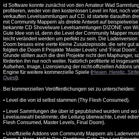
id Software konnte zunächst von den Amateur Wad Sammlung
profitieren, weder von den kostenlosen Level im Net, noch vo
verkauften Levelsammlungen auf CD. id startete daraufhin dre
mit Community Mappern als direkte Antwort auf beispielweise
bekannte CD Shovelware Levelsammlungen D!ZONE von Wiz
Gute Idee von id, denn die Level der Community Mapper muss
leicht verändert werden um perfekt zu sein. Die Ladenversion
Doom besass eine vierte kleine Zusatzepisode, die sehr gut
folgten die Doom II Projekte 'Master Levels' und 'Final Doom'
Grunde stillten auch die drei Projekte nicht den Maphunger, s
förderten ihn nur noch weiter. Natürlich profitierte id insgesam
Aufsehen, Image, Lizensierung der nicht-offiziellen Addons 
Engine für weitere kommerzielle Spiele (
Hexen, Heretic, Strif
Quest
).
Bei kommerziellen Veröffentlichungen sei zu unterscheiden:
• Level die von id selbst stammen (Thy Flesh Consumed).
• Level Sammlungen die über id gepublished wurden und wo i
Levelauswahl bestimmte, die Leitung überwachte, Level edier
Flesh Consumed, Master Levels, Final Doom).
• Unoffizielle Addons von Community Mappern als Ladenversi