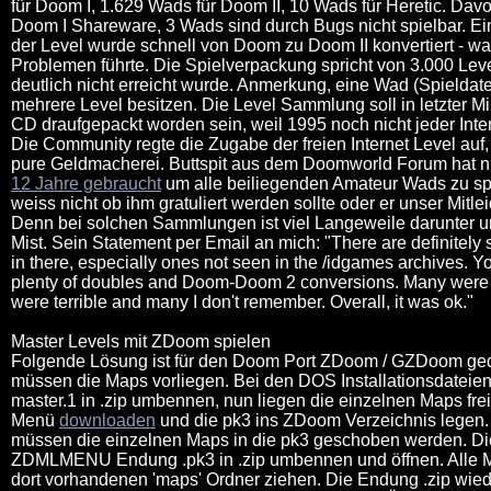
für Doom I, 1.629 Wads für Doom II, 10 Wads für Heretic. Dav
Doom I Shareware, 3 Wads sind durch Bugs nicht spielbar. Ein
der Level wurde schnell von Doom zu Doom II konvertiert - wa
Problemen führte. Die Spielverpackung spricht von 3.000 Lev
deutlich nicht erreicht wurde. Anmerkung, eine Wad (Spieldat
mehrere Level besitzen. Die Level Sammlung soll in letzter Mi
CD draufgepackt worden sein, weil 1995 noch nicht jeder Inte
Die Community regte die Zugabe der freien Internet Level auf
pure Geldmacherei. Buttspit aus dem Doomworld Forum hat n
12 Jahre gebraucht
um alle beiliegenden Amateur Wads zu spi
weiss nicht ob ihm gratuliert werden sollte oder er unser Mitlei
Denn bei solchen Sammlungen ist viel Langeweile darunter u
Mist. Sein Statement per Email an mich: "There are definitel
in there, especially ones not seen in the /idgames archives. You
plenty of doubles and Doom-Doom 2 conversions. Many were
were terrible and many I don't remember. Overall, it was ok."
Master Levels mit ZDoom spielen
Folgende Lösung ist für den Doom Port ZDoom / GZDoom ged
müssen die Maps vorliegen. Bei den DOS Installationsdateien
master.1 in .zip umbennen, nun liegen die einzelnen Maps fre
Menü
downloaden
und die pk3 ins ZDoom Verzeichnis legen
müssen die einzelnen Maps in die pk3 geschoben werden. Di
ZDMLMENU Endung .pk3 in .zip umbennen und öffnen. Alle 
dort vorhandenen 'maps' Ordner ziehen. Die Endung .zip wied