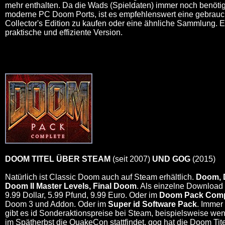
mehr enthalten. Da die Wads (Spieldaten) immer noch benötig
moderne PC Doom Ports, ist es empfehlenswert eine gebrau
Collector's Edition zu kaufen oder eine ähnliche Sammlung. 
praktische und effiziente Version.
DOOM TITEL ÜBER STEAM
(seit 2007)
UND GOG
(2015)
Natürlich ist Classic Doom auch auf Steam erhältlich.
Doom, D
Doom II Master Levels, Final Doom
. Als einzelne Download T
9.99 Dollar, 5.99 Pfund, 9.99 Euro. Oder im
Doom Pack Comp
Doom 3 und Addon. Oder im
Super id Software Pack
. Immer
gibt es id Sonderaktionspreise bei Steam, beispielsweise we
im Spätherbst die QuakeCon stattfindet. gog hat die Doom Tite