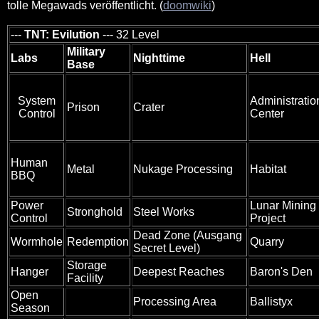
tolle Megawads veröffentlicht. (
doomwiki
)
---
TNT: Evilution
--- 32 Level
Military
Labs
Nighttime
Hell
Base
System
Administratio
Prison
Crater
Control
Center
Human
Metal
Nukage Processing
Habitat
BBQ
Power
Lunar Mining
Stronghold
Steel Works
Control
Project
Dead Zone (Ausgang
Wormhole
Redemption
Quarry
Secret Level)
Storage
Hanger
Deepest Reaches
Baron's Den
Facility
Open
Processing Area
Ballistyx
Season