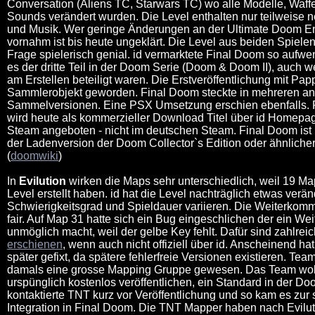
Conversation (Aliens TC, Starwars TC) wo alle Modelle, Waff
Sounds verändert wurden. Die Level enthalten nur teilweise 
und Musik. Wer geringe Änderungen an der Ultimate Doom E
vornahm ist bis heute ungeklärt. Die Level aus beiden Spiele
Frage spielerisch genial. id vermarktete Final Doom so aufwe
es der dritte Teil in der Doom Serie (Doom & Doom II), auch w
am Erstellen beteiligt waren. Die Erstveröffentlichung mit Pap
Sammlerobjekt geworden. Final Doom steckte in mehreren a
Sammelversionen. Eine PSX Umsetzung erschien ebenfalls.
wird heute als kommerzieller Download Titel über id Homepa
Steam angeboten - nicht im deutschen Steam. Final Doom ist in
der Ladenversion der Doom Collector`s Edition oder ähnliche
(
doomwiki
)
In
Evilution
wirken die Maps sehr unterschiedlich, weil 19 Ma
Level erstellt haben. id hat die Level nachträglich etwas verän
Schwierigkeitsgrad und Spieldauer variieren. Die Weiterkomm
fair. Auf Map 31 hatte sich ein Bug eingeschlichen der ein W
unmöglich macht, weil der gelbe Key fehlt. Dafür sind zahlrei
erschienen
, wenn auch nicht offiziell über id. Anscheinend ha
später gefixt, da spätere fehlerfreie Versionen existieren. Tea
damals eine grosse Mapping Gruppe gewesen. Das Team woll
urspünglich kostenlos veröffentlichen, ein Standard in der Do
kontaktierte TNT kurz vor Veröffentlichung und so kam es zur
Integration in Final Doom. Die TNT Mapper haben nach Evilut