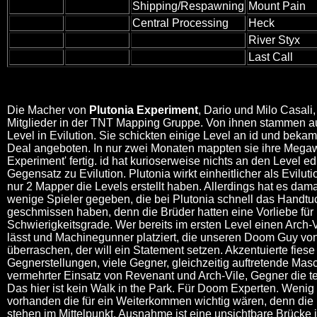
Shipping/Respawning
Mount Pain
Central Processing
Heck
River Styx
Last Call
Die Macher von
Plutonia Experiment
, Dario und Milo Casali
Mitglieder in der TNT Mapping Gruppe. Von ihnen stammen a
Level in Evilution. Sie schickten einige Level an id und beka
Deal angeboten. In nur zwei Monaten mappten sie ihre Megaw
Experiment' fertig. id hat kurioserweise nichts an den Level edi
Gegensatz zu Evilution. Plutonia wirkt einheitlicher als Eviluti
nur 2 Mapper die Levels erstellt haben. Allerdings hat es dama
wenige Spieler gegeben, die bei Plutonia schnell das Handtu
geschmissen haben, denn die Brüder hatten eine Vorliebe für 
Schwierigkeitsgrade. Wer bereits im ersten Level einen Arch-V
lässt und Machinegunner platziert, die unseren Doom Guy von
überraschen, der will ein Statement setzen. Akzentuierte fiese
Gegnerstellungen, viele Gegner, gleichzeitig auftretende Mas
vermehrter Einsatz von Revenant und Arch-Vile, Gegner die te
Das hier ist kein Walk in the Park. Für Doom Experten. Wenig
vorhanden die für ein Weiterkommen wichtig wären, denn di
stehen im Mittelpunkt. Ausnahme ist eine unsichtbare Brücke 