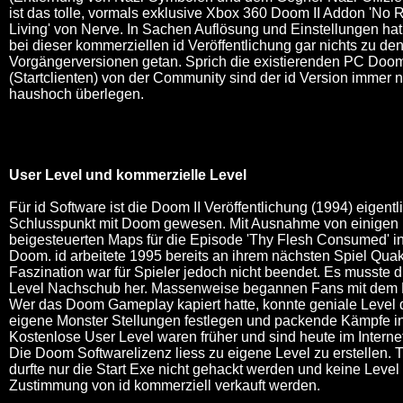
ist das tolle, vormals exklusive Xbox 360 Doom II Addon 'No R
Living' von Nerve. In Sachen Auflösung und Einstellungen hat 
bei dieser kommerziellen id Veröffentlichung gar nichts zu de
Vorgängerversionen getan. Sprich die existierenden PC Doom
(Startclienten) von der Community sind der id Version immer 
haushoch überlegen.
User Level und kommerzielle Level
Für id Software ist die Doom II Veröffentlichung (1994) eigentl
Schlusspunkt mit Doom gewesen. Mit Ausnahme von einigen
beigesteuerten Maps für die Episode 'Thy Flesh Consumed' in
Doom. id arbeitete 1995 bereits an ihrem nächsten Spiel Qu
Faszination war für Spieler jedoch nicht beendet. Es musste 
Level Nachschub her. Massenweise begannen Fans mit dem
Wer das Doom Gameplay kapiert hatte, konnte geniale Level 
eigene Monster Stellungen festlegen und packende Kämpfe i
Kostenlose User Level waren früher und sind heute im Internet 
Die Doom Softwarelizenz liess zu eigene Level zu erstellen. 
durfte nur die Start Exe nicht gehackt werden und keine Leve
Zustimmung von id kommerziell verkauft werden.