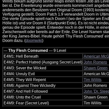
Willits bekam aufgrund seiner Maps einen festen Job als Leve
bei id. Die Erweiterung wurde einerseits kommerziell angebot
andererseits den Besitzern von Original Doom (1993) kostenl
Verfügung gestellt. Doom Patch 1.9 verwandelt Doom in Ulti
Die vierte Episode spielt nach Doom I (wo der Spieler am End
Hölle ist) und vor Doom II (Startpunkt Erde). Es ist nicht einde
genau die Episode spielt. Entweder noch in der Hölle, in einer
Zwischenwelt oder bereits auf der Erde. Die Level Namen s
der King James-Bibel. Heute gehört 'Thy Flesh Consumed' ei
Doom dazu. (
doomwiki
)
---
Thy Flesh Consumed
--- 9 Level
E4M1: Hell Beneath
American Mc
E4M2: Perfect Hatred (Ausgang Secret Level)
John Romero
E4M3: Sever the Wicked
Shawn Green
E4M4: Unruly Evil
American Mc
E4M5: They Will Repent
Tim Willits
E4M6: Against Thee Wickedly
John Romero
E4M7: And Hell Followed
John 'Dr. Slee
E4M8: Unto the Cruel
Shawn Green
E4M9: Fear (Secret Level)
Tim Willits