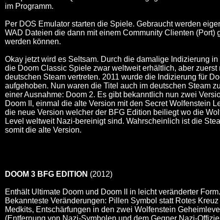
im Programm.
Per DOS Emulator starten die Spiele. Gebraucht werden eigent
WAD Dateien die dann mit einem Community Clienten (Port) g
werden können.
Okay jetzt wird es Seltsam. Durch die damalige Indizierung in
die Doom Classic Spiele zwar weltweit erhältlich, aber zuerst 
deutschen Steam vertreten. 2011 wurde die Indizierung für D
aufgehoben. Nun waren die Titel auch im deutschen Steam zu
einer Ausnahme: Doom 2. Es gibt bekanntlich nun zwei Versi
Doom II, einmal die alte Version mit den Secret Wolfenstein L
die neue Version welcher der BFG Edition beiliegt wo die Wol
Level weltweit Nazi-bereinigt sind. Wahrscheinlich ist die St
somit die alte Version.
DOOM 3 BFG EDITION
(2012)
Enthält Ultimate Doom und Doom II in leicht veränderter Form
Bekannteste Veränderungen: Pillen Symbol statt Rotes Kreuz
Medkits, Entschärfungen in den zwei Wolfenstein Geheimlevel
(Entfernung von Nazi-Symbolen und dem Gegner Nazi-Offizier