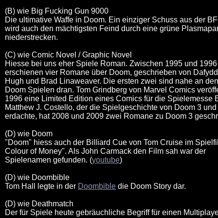
(B) wie Big Fucking Gun 9000
Die ultimative Waffe in Doom. Ein einziger Schuss aus der B
wird auch den mächtigsten Feind durch eine grüne Plasmap
niederstrecken.
(C) wie Comic Novel / Graphic Novel
Hiesse bei uns eher Spiele Roman. Zwischen 1995 und 1996
erschienen vier Romane über Doom, geschrieben von Dafydd
Hugh und Brad Linaweaver. Die ersten zwei sind nahe an de
Doom Spielen dran. Tom Grindberg von Marvel Comics veröffe
1996 eine Limited Edition eines Comics für die Spielemesse 
Matthew J. Costello, der die Spielgeschichte von Doom 3 un
erdachte, hat 2008 und 2009 zwei Romane zu Doom 3 geschr
(D) wie Doom
"Doom" hiess auch der Billiard Cue von Tom Cruise im Spielf
Colour of Money". Als John Carmack den Film sah war der
Spielenamen gefunden. (
youtube
)
(D) wie Doombible
Tom Hall legte in der
Doombible
die Doom Story dar.
(D) wie Deathmatch
Der für Spiele heute gebräuchliche Begriff für einen Multiplay