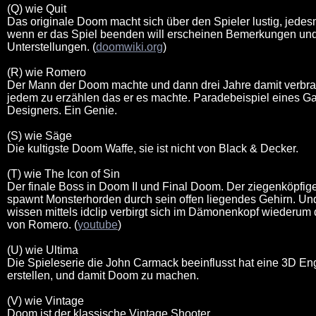
(Q) wie Quit
Das originale Doom macht sich über den Spieler lustig, jedes
wenn er das Spiel beenden will erscheinen Bemerkungen un
Unterstellungen. (
doomwiki.org
)
(R) wie Romero
Der Mann der Doom machte und dann drei Jahre damit verbra
jedem zu erzählen das er es machte. Paradebeispiel eines 
Designers. Ein Genie.
(S) wie Säge
Die kultigste Doom Waffe, sie ist nicht von Black & Decker.
(T) wie The Icon of Sin
Der finale Boss in Doom II und Final Doom. Der ziegenköpfi
spawnt Monsterhorden durch sein offen liegendes Gehirn. Und
wissen mittels idclip verbirgt sich im Dämonenkopf wiederum 
von Romero. (
youtube
)
(U) wie Ultima
Die Spieleserie die John Carmack beeinflusst hat eine 3D En
erstellen, und damit Doom zu machen.
(V) wie Vintage
Doom ist der klassische Vintage Shooter.